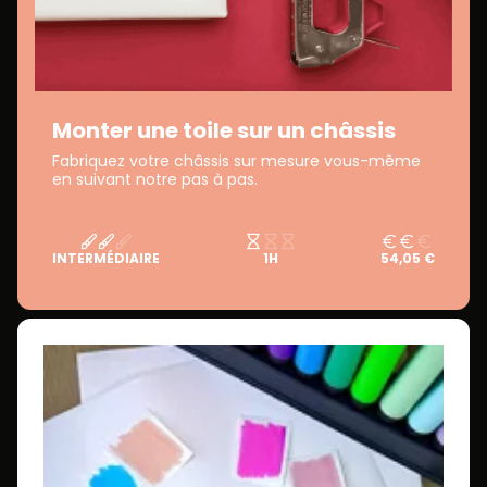
Monter une toile sur un châssis
Fabriquez votre châssis sur mesure vous-même
en suivant notre pas à pas.
INTERMÉDIAIRE
1H
54,05 €