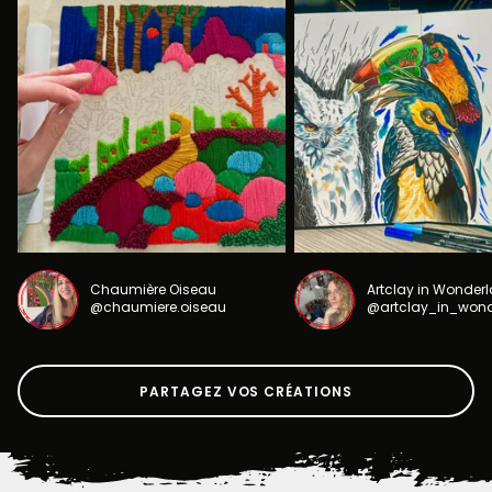
Chaumière Oiseau
Artclay in Wonder
@chaumiere.oiseau
@artclay_in_won
PARTAGEZ VOS CRÉATIONS