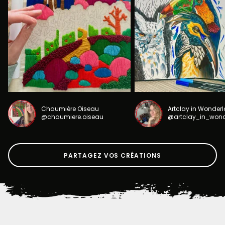
Chaumière Oiseau
Artclay in Wonder
@chaumiere.oiseau
@artclay_in_won
PARTAGEZ VOS CRÉATIONS