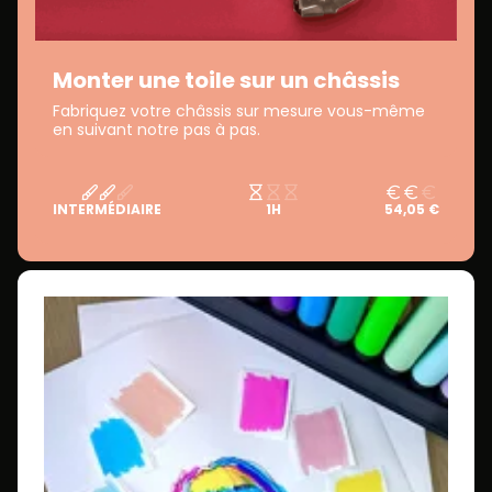
Monter une toile sur un châssis
Fabriquez votre châssis sur mesure vous-même
en suivant notre pas à pas.
INTERMÉDIAIRE
1H
54,05 €