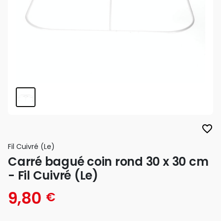
favorite_border
Fil Cuivré (le)
Carré bagué coin rond 30 x 30 cm
- Fil Cuivré (Le)
9,80
€