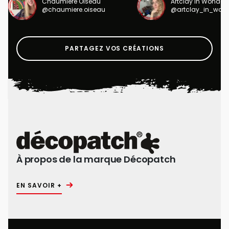
Chaumière Oiseau
Artclay in Wonder
@chaumiere.oiseau
@artclay_in_won
PARTAGEZ VOS CRÉATIONS
À propos de la marque Décopatch
EN SAVOIR +