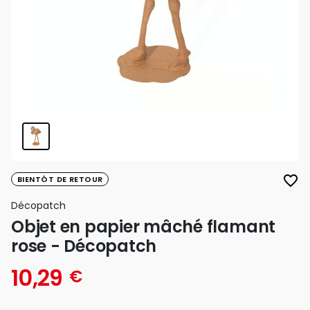
favorite_border
BIENTÔT DE RETOUR
Décopatch
Objet en papier mâché flamant
rose - Décopatch
10,29
€