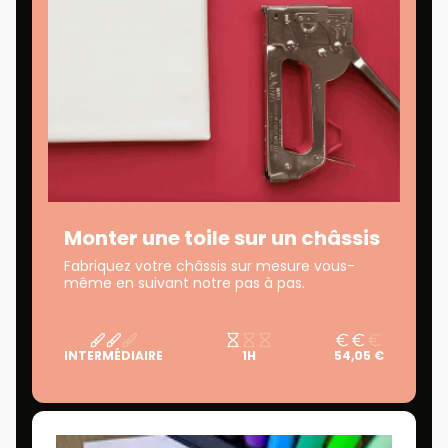
Monter une toile sur un châssis
Fabriquez votre châssis sur mesure vous-
même en suivant notre pas à pas.
INTERMÉDIAIRE
1H
54,05 €