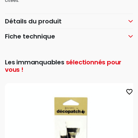
citées.
Détails du produit
Fiche technique
Les immanquables
sélectionnés pour
vous !
favorite_border