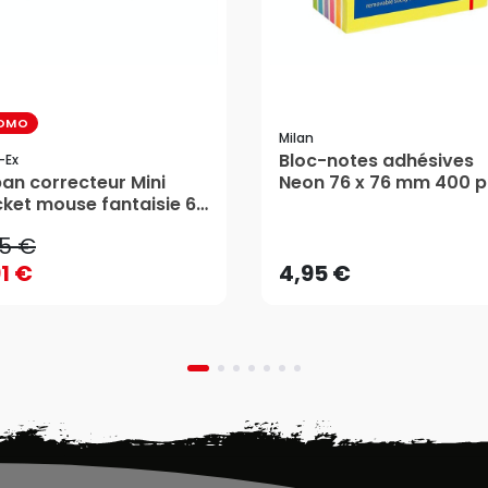
OMO
Milan
Bloc-notes adhésives
-Ex
95 €
an correcteur Mini
Neon 76 x 76 mm 400 p
ket mouse fantaisie 6
- MILAN
91 €
4,95 €
 5mm - Tipp-Ex
95 €
AJOUTER AU PANIER
AJOUTER AU PANIER
91 €
4,95 €