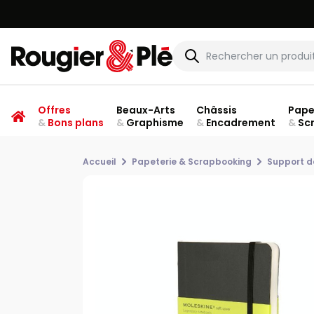
Offres
Beaux-Arts
Châssis
Pape
&
Bons plans
&
Graphisme
&
Encadrement
&
Sc
Accueil
Papeterie & Scrapbooking
Support d