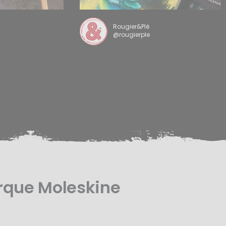
Rougier&Plé
@rougierple
rque Moleskine