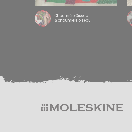
Chaumière Oiseau
@chaumiere.oiseau