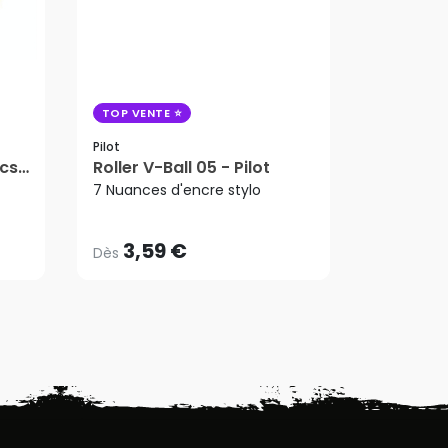
TOP VENTE
Pilot
Feutre 
Pilot
cs
Roller V-Ball 05 - Pilot
- Pilot
3,59 €
3,9
Dès
Dès
7 Nuances d'encre stylo
6 Nuances
3,59 €
3,9
Dès
Dès