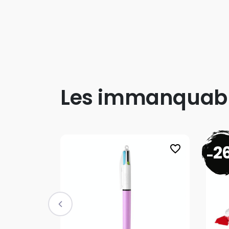
Les immanquab
2
favorite_border
-