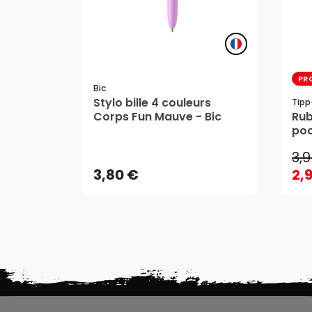
PR
Bic
Stylo bille 4 couleurs
Tipp
3,
Corps Fun Mauve - Bic
Rub
poc
3,80 €
2,
m x
3,
AJOUTER AU PANIER
3,80 €
2,