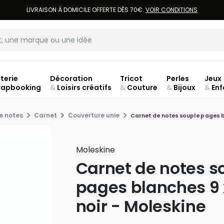
LIVRAISON À DOMICILE OFFERTE DÈS 70€.
VOIR CONDITIONS
terie
Décoration
Tricot
Perles
Jeux
rapbooking
&
Loisirs créatifs
&
Couture
&
Bijoux
&
Enf
jusq
e notes
Carnet
Couverture unie
Carnet de notes souple pages bl
Moleskine
Carnet de notes s
pages blanches 9 
noir - Moleskine