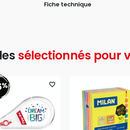
Fiche technique
les
sélectionnés pour v
6
%
favorite_border