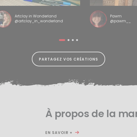
Artclay in Wonderland
Pawm
@artclay_in_wonderland
@pawm__
PARTAGEZ VOS CRÉATIONS
À propos de la ma
EN SAVOIR +