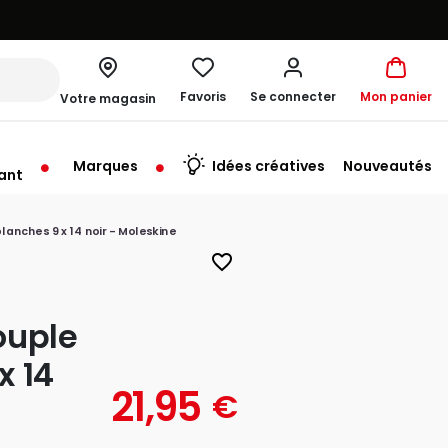
Favoris
Se connecter
Mon panier
Votre magasin
Marques
Idées créatives
Nouveautés
ant
u'au Samedi à 10:00
anches 9 x 14 noir - Moleskine
favorite_border
ouple
x 14
21,95
€