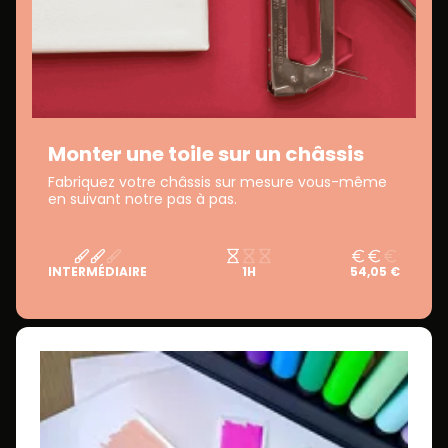
Monter une toile sur un châssis
Fabriquez votre châssis sur mesure vous-même
en suivant notre pas à pas.
INTERMÉDIAIRE
1H
54,05 €