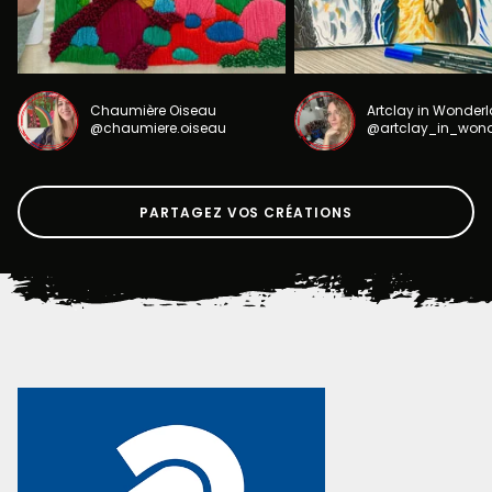
Chaumière Oiseau
Artclay in Wonder
@chaumiere.oiseau
@artclay_in_won
PARTAGEZ VOS CRÉATIONS