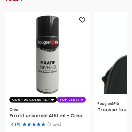
favorite_border
COUP DE COEUR R&P
TOP VENTE
Rougier&plé
Trousse fourr
Créa
Fixatif universel 400 ml - Créa
4,8/5
(4 avis)