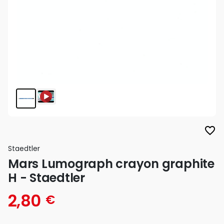
favorite_border
Staedtler
Mars Lumograph crayon graphite
H - Staedtler
2,80
€