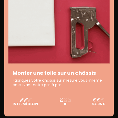
Monter une toile sur un châssis
Fabriquez votre châssis sur mesure vous-même
en suivant notre pas à pas.
INTERMÉDIAIRE
1H
54,05 €