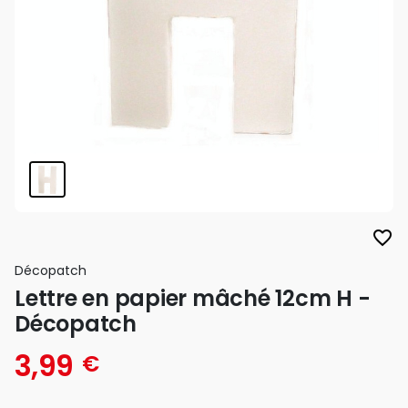
favorite_border
Décopatch
Lettre en papier mâché 12cm H -
Décopatch
3,99
€