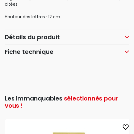
citées.
Hauteur des lettres : 12 cm.
Détails du produit
Fiche technique
Les immanquables
sélectionnés pour
vous !
favorite_border