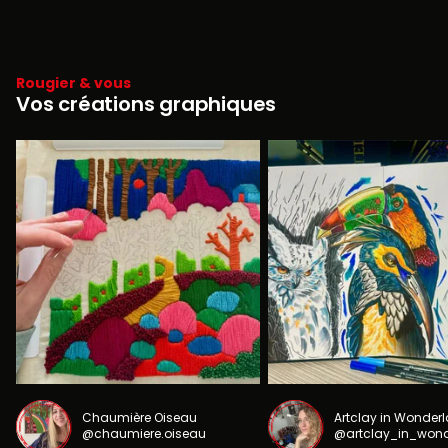
Rougier & vous
Vos créations graphiques
Chaumière Oiseau
Artclay in Wonder
@chaumiere.oiseau
@artclay_in_won