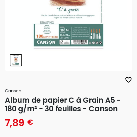
favorite_border
Canson
Album de papier C à Grain A5 -
180 g/m² - 30 feuilles - Canson
7,89
€