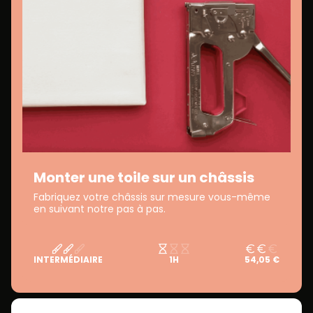
Monter une toile sur un châssis
Fabriquez votre châssis sur mesure vous-même
en suivant notre pas à pas.
INTERMÉDIAIRE
1H
54,05 €