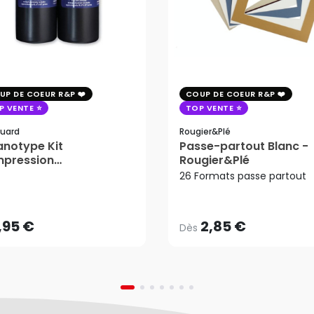
UP DE COEUR R&P
COUP DE COEUR R&P
P VENTE
TOP VENTE
uard
Rougier&plé
notype Kit
Passe-partout Blanc -
mpression
Rougier&Plé
2,85 €
tosensible - Jacquard
26 Formats passe partout
Dès
,95 €
AJOUTER AU PANIER
,95 €
2,85 €
Dès