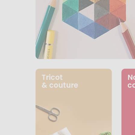
Tricot
N
& couture
c