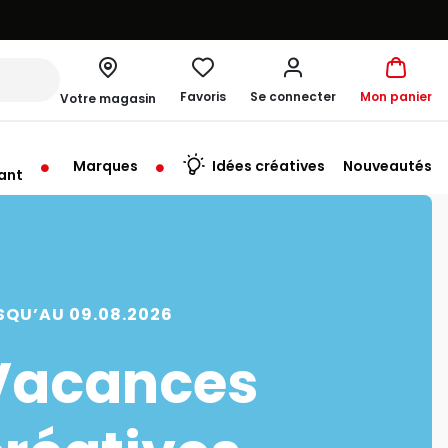
Favoris
Se connecter
Mon panier
Votre magasin
Marques
Idées créatives
Nouveautés
ant
me à 19:30
SQU’AU 09.08.2026
Vacances