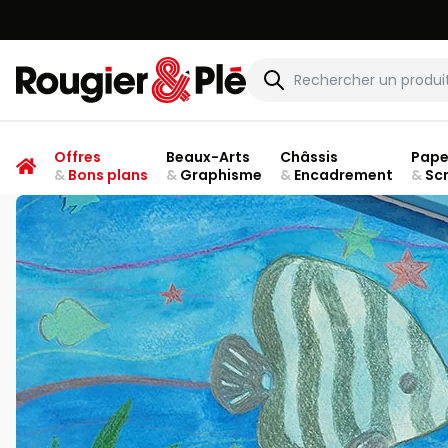
Rougier & Plé
Offres
Beaux-Arts
Châssis
Pape
&
Bons plans
&
Graphisme
&
Encadrement
&
Sc