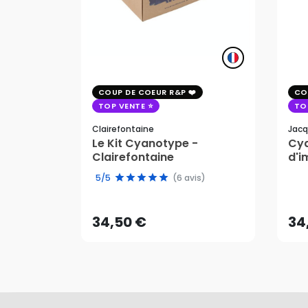
COUP DE COEUR R&P
CO
TOP VENTE
TO
Clairefontaine
Jacq
Le Kit Cyanotype -
Cya
Clairefontaine
d'i
pho
34,50 €
34
5/5
(6 avis)
AJOUTER AU PANIER
34,50 €
34