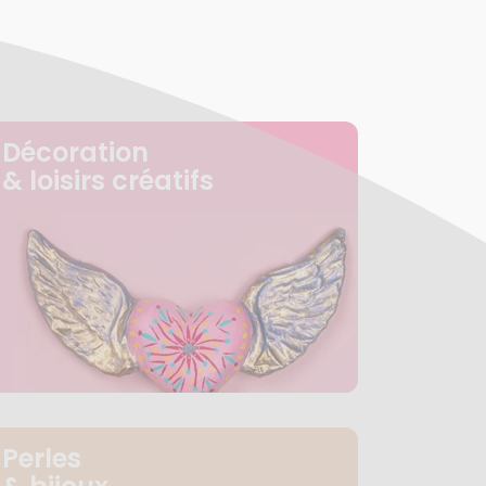
Décoration
& loisirs créatifs
Perles