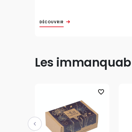
DÉCOUVRIR
Les immanquable
favorite_border