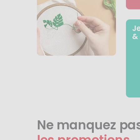
J
&
Ne manquez pa