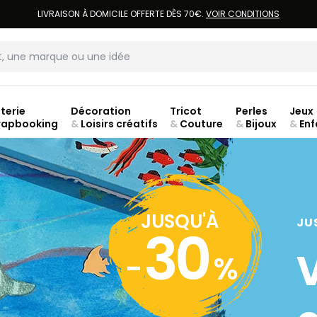
LIVRAISON À DOMICILE OFFERTE DÈS 70€.
VOIR CONDITIONS
terie
Décoration
Tricot
Perles
Jeux
rapbooking
&
Loisirs créatifs
&
Couture
&
Bijoux
&
Enf
Fer
JUSQU'À
JU
30
-
%