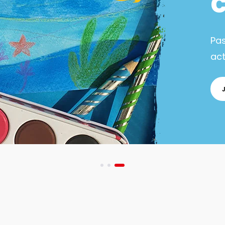
Pa
act