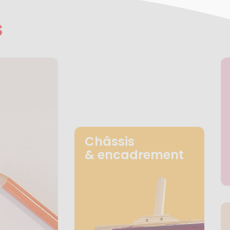
s
Châssis
& encadrement