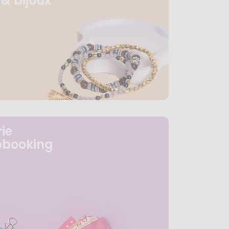
& bijoux
ie
pbooking