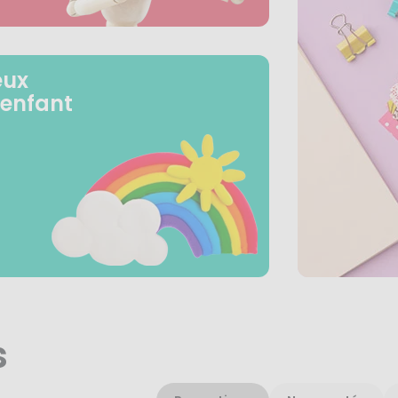
eux
 enfant
s