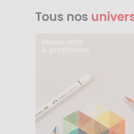
Tous nos
univer
Beaux-arts
& graphisme