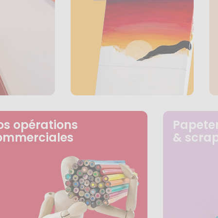
os opérations
Papeter
ommerciales
& scra