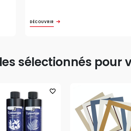
DÉCOUVRIR
s sélectionnés pour v
favorite_border