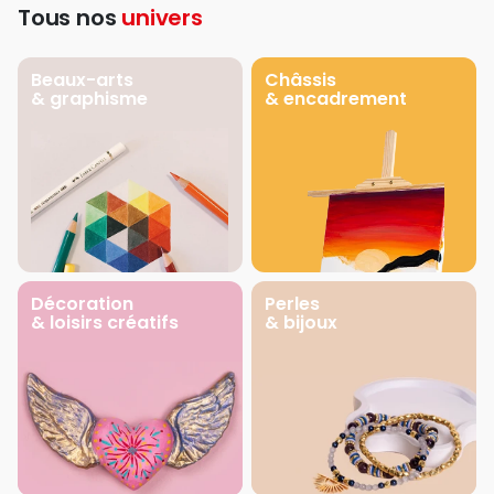
Tous nos
univers
Beaux-arts
Châssis
& graphisme
& encadrement
Décoration
Perles
& loisirs créatifs
& bijoux