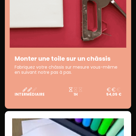
Monter une toile sur un châssis
Fabriquez votre châssis sur mesure vous-même
en suivant notre pas à pas.
INTERMÉDIAIRE
1H
54,05 €