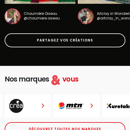
Chaumière Oiseau
Artclay in Wonder
@chaumiere.oiseau
@artclay_in_won
PARTAGEZ VOS CRÉATIONS
Nos marques
vous
DÉCOUVREZ TOUTES NOS MARQUES