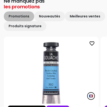
Ne manquez pas
les
promotions
Promotions
Nouveautés
Meilleures ventes
Produits signature
favorite_border