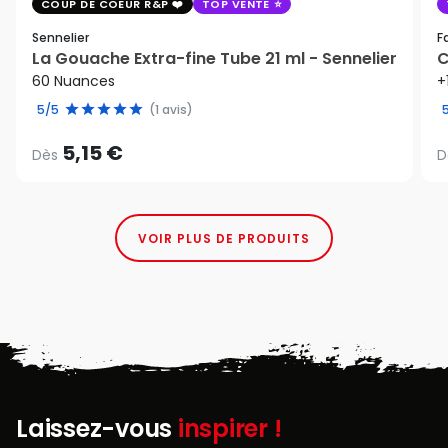
COUP DE COEUR R&P
TOP VENTE
Sennelier
F
La Gouache Extra-fine Tube 21 ml - Sennelier
C
60 Nuances
+
5/5
(1 avis)
5,15 €
Dès
D
VOIR PLUS DE PRODUITS
Laissez-vous
inspirer !