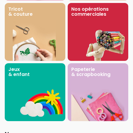
Tricot
Nos opérations
& couture
commerciales
Jeux
Papeterie
& enfant
& scrapbooking