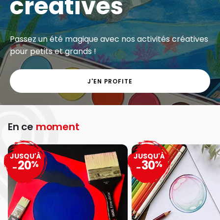
créatives
Passez un été magique avec nos activités créatives
pour petits et grands !
J'EN PROFITE
En ce
moment
JUSQU'À
JUSQU'À
20
30
%
%
-
-