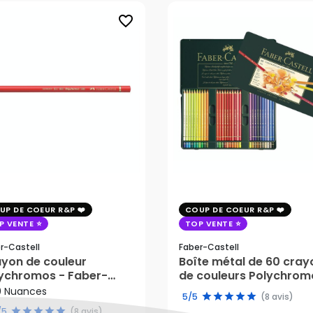
favorite_border
UP DE COEUR R&P
COUP DE COEUR R&P
P VENTE
TOP VENTE
r-Castell
Faber-Castell
yon de couleur
Boîte métal de 60 cray
ychromos - Faber-
de couleurs Polychrom
2,70 €
tell
- Faber-Castell
0 Nuances
133,50 €
5/5
(8 avis)
/5
(8 avis)