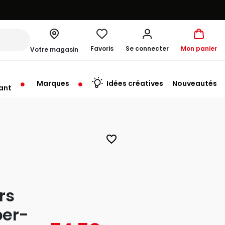
Favoris
Se connecter
Mon panier
Votre magasin
Marques
Idées créatives
Nouveautés
ant
favorite_border
rs
ber-