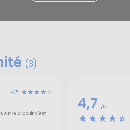
nité
(3)





4/5
4,7
/5
s sur le produit c'est