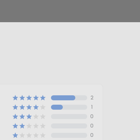
2





1





0





0





0




