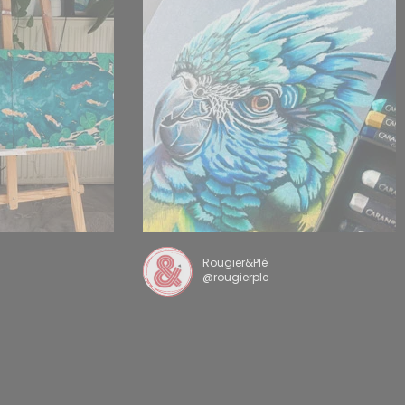
Rougier&Plé
@rougierple