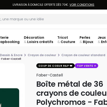
LIVRAISON À DOMICILE OFFERTE DÈS 70€.
VOIR CONDITIONS
terie
Décoration
Tricot
Perles
Jeux
rapbooking
&
Loisirs créatifs
&
Couture
&
Bijoux
&
Enf
 Dessin & Encre
Crayon de couleur
Crayon de couleur standard
- Faber-Castell
COUP DE COEUR R&P
TOP VENTE
Faber-Castell
Boîte métal de 36
crayons de couleu
Polychromos - Fa