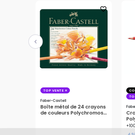
favorite_border
TOP VENTE
CO
TO
Faber-Castell
Boîte métal de 24 crayons
Fabe
de couleurs Polychromos
Cra
- Faber-Castell
Pol
Cas
+10
Dès
51,25 €
4,9