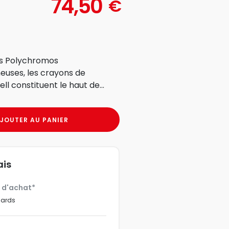
74,50
€
rs Polychromos
uses, les crayons de
 constituent le haut de...
JOUTER AU PANIER
ais
€ d'achat*
dards