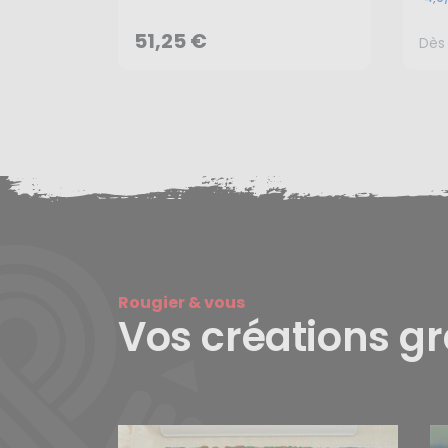
AJOUTER AU PANIER
51,25 €
Dès
Rougier & vous
Vos créations g