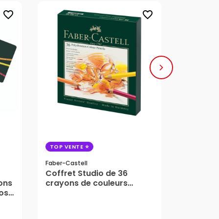
favorite_border
favorite_border
TOP VENTE
Sennelier
Boîte pas
Faber-Castell
Coffret Studio de 36
couleurs 
ons
crayons de couleurs
Sennelie
os
Polychromos - Faber-
Castell
82,75 €
31,95 