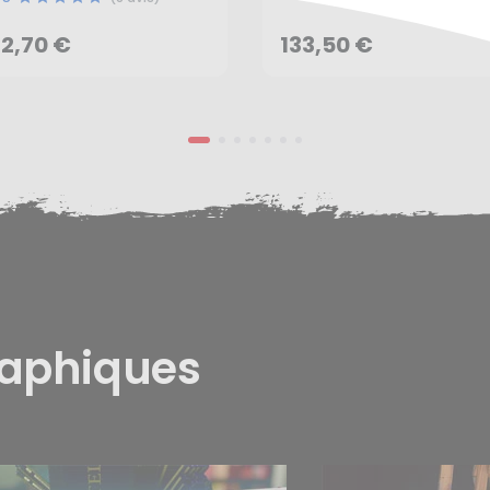
AJOUTER AU PANIER
2,70 €
133,50 €
raphiques