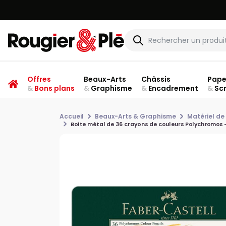
Offres
Beaux-Arts
Châssis
Pape
&
Bons plans
&
Graphisme
&
Encadrement
&
Sc
Accueil
Beaux-Arts & Graphisme
Matériel de
Boîte métal de 36 crayons de couleurs Polychromos 