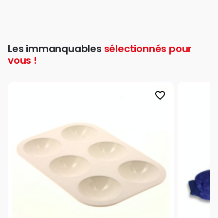
Les immanquables
sélectionnés pour
vous !
favorite_border