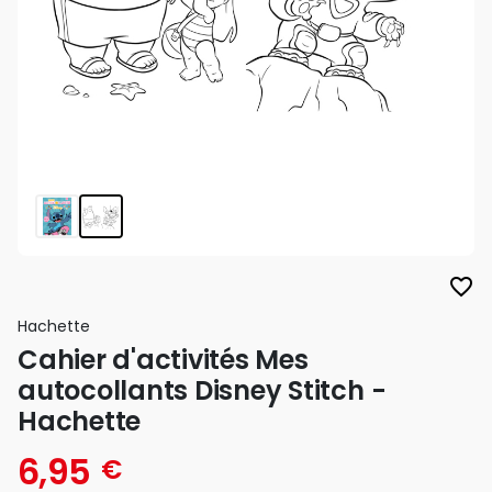
favorite_border
Hachette
Cahier d'activités Mes
autocollants Disney Stitch -
Hachette
6,95
€