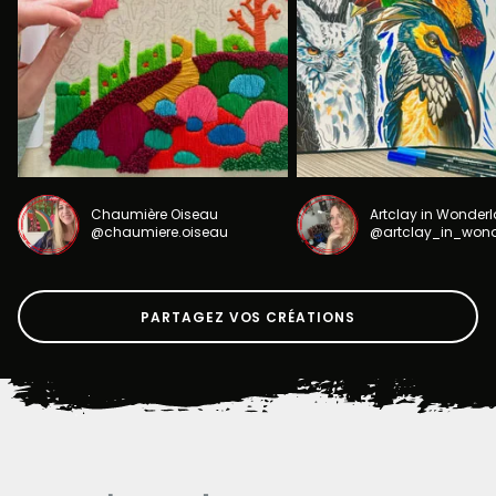
Chaumière Oiseau
Artclay in Wonder
@chaumiere.oiseau
@artclay_in_won
PARTAGEZ VOS CRÉATIONS