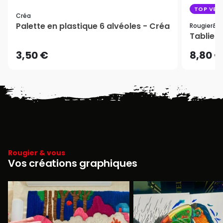
TOP VEN
Créa
Palette en plastique 6 alvéoles - Créa
Rougier&pl
Tablier
3,50 €
8,80 €
Rougier & vous
Vos créations graphiques