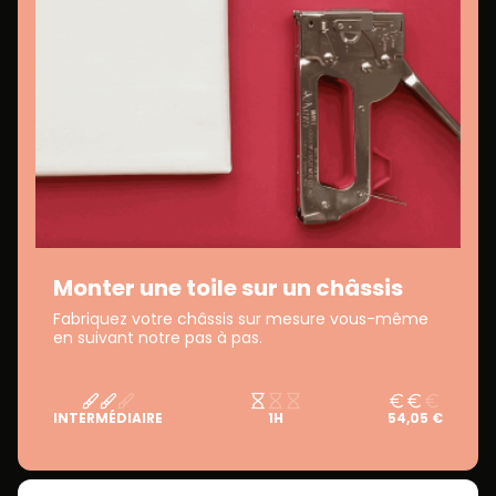
Monter une toile sur un châssis
Fabriquez votre châssis sur mesure vous-même
en suivant notre pas à pas.
INTERMÉDIAIRE
1H
54,05 €