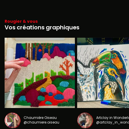
Rougier & vous
Vos créations graphiques
Chaumière Oiseau
Artclay in Wonder
@chaumiere.oiseau
@artclay_in_won