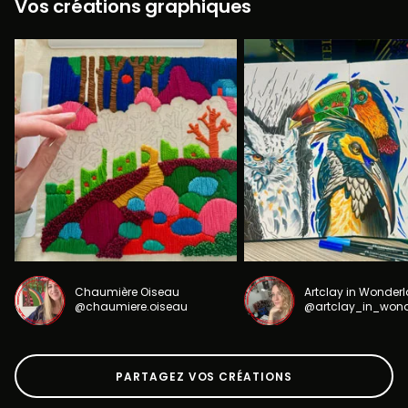
Vos créations graphiques
Chaumière Oiseau
Artclay in Wonder
@chaumiere.oiseau
@artclay_in_won
PARTAGEZ VOS CRÉATIONS