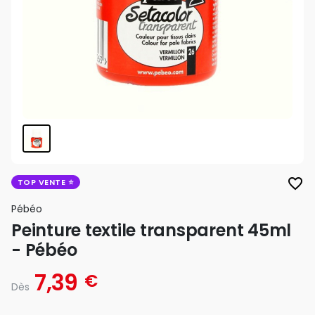
favorite_border
TOP VENTE
Pébéo
Peinture textile transparent 45ml
- Pébéo
7,39
€
Dès