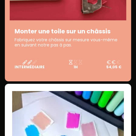
Monter une toile sur un châssis
Fabriquez votre châssis sur mesure vous-même
en suivant notre pas à pas.
INTERMÉDIAIRE
1H
54,05 €