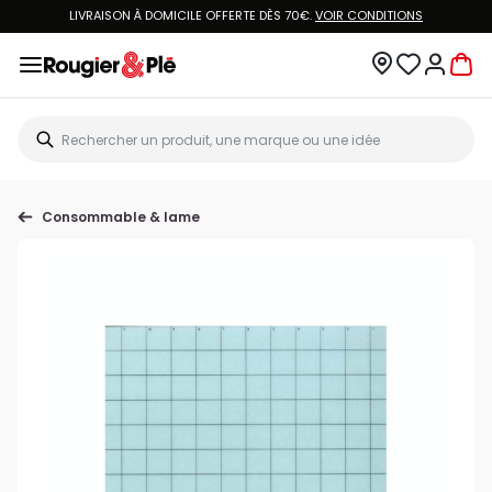
LIVRAISON À DOMICILE OFFERTE DÈS 70€.
VOIR CONDITIONS
Consommable & lame