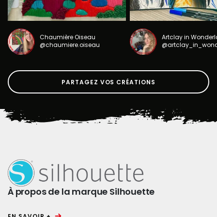
Chaumière Oiseau
Artclay in Wonder
@chaumiere.oiseau
@artclay_in_won
PARTAGEZ VOS CRÉATIONS
À propos de la marque Silhouette
EN SAVOIR +