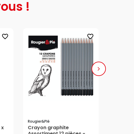
ous !
favorite_border
favorite_border
Rougier&plé
Art Graf
 x
Crayon graphite
Poudre 
Assortiment 12 pièces -
Aquarell