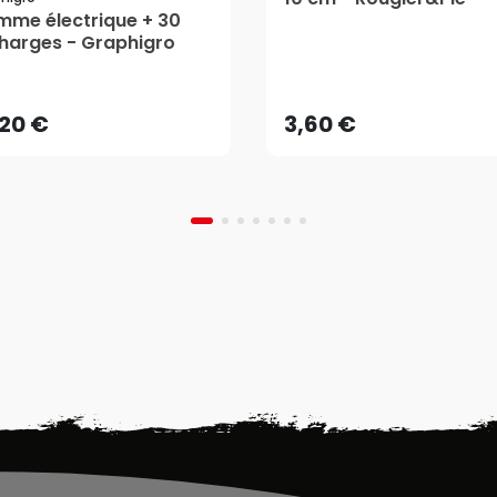
me électrique + 30
harges - Graphigro
,20 €
3,60 €
AJOUTER AU PANIER
AJOUTER AU PANIER
,20 €
3,60 €