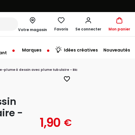
Favoris
Se connecter
Mon panier
Votre magasin
Marques
Idées créatives
Nouveautés
ant
rt à 10:00
e-plume à dessin avec plume tubulaire - Bic
favorite_border
ssin
ire -
1,90
€