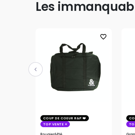
Les immanquab
favorite_border
COUP DE COEUR R&P
CO
TOP VENTE
TO
Rougier&plé
Grap