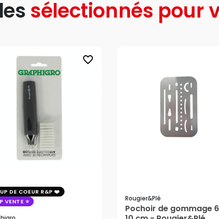
les
sélectionnés pour v
favorite_border
UP DE COEUR R&P
Rougier&plé
P VENTE
Pochoir de gommage 6
10 cm - Rougier&Plé
higro