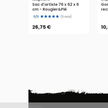
Sac d'artiste 76 x 62 x 6
Gom
cm - Rougier&Plé
rec
26,75 €
10
5/5
(3 avis)
AJOUTER AU PANIER
26,75 €
10