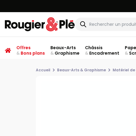
Offres
Beaux-Arts
Châssis
Pape
&
Bons plans
&
Graphisme
&
Encadrement
&
Sc
Accueil
Beaux-Arts & Graphisme
Matériel de